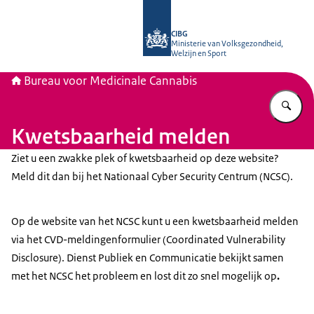
Naar de homepage van Bureau voor 
CIBG
Ministerie van Volksgezondheid,
Welzijn en Sport
Bureau voor Medicinale Cannabis
Vu
Kwetsbaarheid melden
Ziet u een zwakke plek of kwetsbaarheid op deze website?
Meld dit dan bij het Nationaal Cyber Security Centrum (NCSC).
Op de website van het NCSC kunt u een kwetsbaarheid melden
via het CVD-meldingenformulier (Coordinated Vulnerability
Disclosure). Dienst Publiek en Communicatie bekijkt samen
met het NCSC het probleem en lost dit zo snel mogelijk op
.