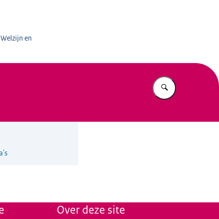
edicinale Cannabis
 Welzijn en
Vul in wat u z
a's
e
Over deze site